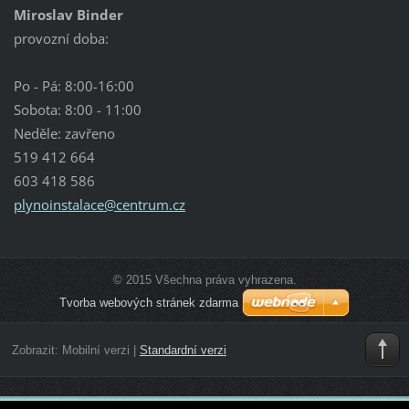
Miroslav Binder
provozní doba:
Po - Pá: 8:00-16:00
Sobota: 8:00 - 11:00
Neděle: zavřeno
519 412 664
603 418 586
plynoins
talace@c
entrum.c
z
© 2015 Všechna práva vyhrazena.
Tvorba webových stránek zdarma
Zobrazit:
Mobilní verzi
|
Standardní verzi