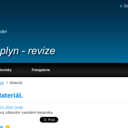
Úv
nder
Novinky
Fotogalerie
od
>
Materiál.
ateriál.
.01.2025 10:00
vá zdravotní sanitární keramika.
ět